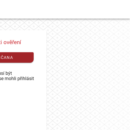
i ověření
BČANA
sí být
se mohli přihlásit