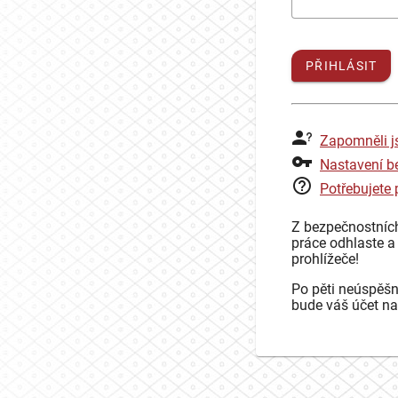
PŘIHLÁSIT
Zapomněli j
Nastavení b
Potřebujete
Z bezpečnostníc
práce odhlaste a
prohlížeče!
Po pěti neúspěšn
bude váš účet na