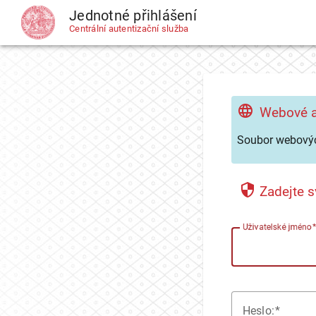
Jednotné přihlášení
CAS
Centrální autentizační služba
Webové a
Soubor webovýc
Zadejte s
U
živatelské jméno
H
eslo: