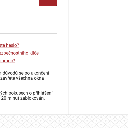
ste heslo?
ezpečnostního klíče
 pomoc?
h důvodů se po ukončení
 zavřete všechna okna
ých pokusech o přihlášení
 20 minut zablokován.