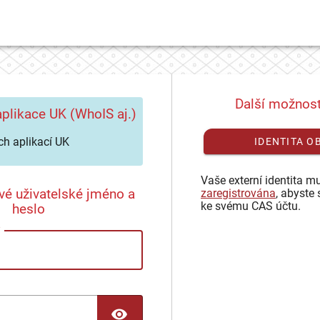
Další možnost
plikace UK (WhoIS aj.)
h aplikací UK
IDENTITA O
Vaše externí identita mu
vé uživatelské jméno a
zaregistrována
, abyste 
ke svému CAS účtu.
heslo
TOGGLE PASSWORD