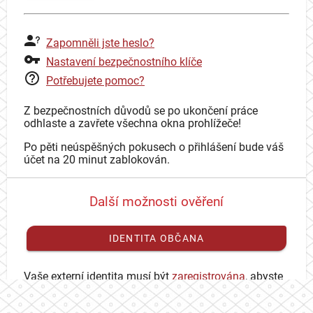
Zapomněli jste heslo?
Nastavení bezpečnostního klíče
Potřebujete pomoc?
Z bezpečnostních důvodů se po ukončení práce
odhlaste a zavřete všechna okna prohlížeče!
Po pěti neúspěšných pokusech o přihlášení bude váš
účet na 20 minut zablokován.
Další možnosti ověření
IDENTITA OBČANA
Vaše externí identita musí být
zaregistrována
, abyste
se mohli přihlásit ke svému CAS účtu.