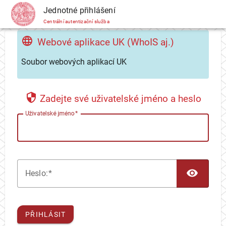
CAS
Jednotné přihlášení
Centrální autentizační služba
Webové aplikace UK (WhoIS aj.)
Soubor webových aplikací UK
Zadejte své uživatelské jméno a heslo
U
živatelské jméno
TOG
H
eslo:
PŘIHLÁSIT