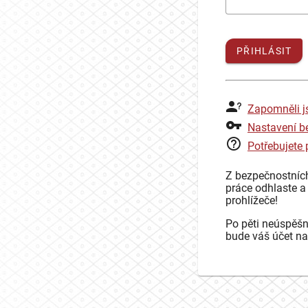
PŘIHLÁSIT
Zapomněli j
Nastavení b
Potřebujete
Z bezpečnostníc
práce odhlaste a
prohlížeče!
Po pěti neúspěšn
bude váš účet na