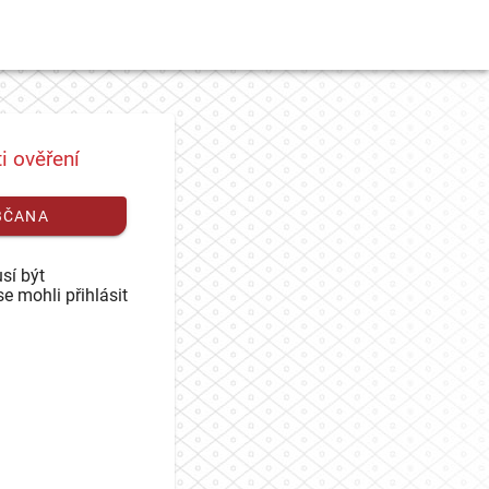
i ověření
BČANA
sí být
se mohli přihlásit