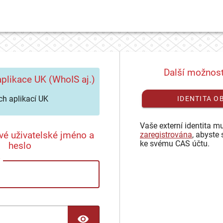
Další možnost
plikace UK (WhoIS aj.)
h aplikací UK
IDENTITA O
Vaše externí identita mu
vé uživatelské jméno a
zaregistrována
, abyste 
ke svému CAS účtu.
heslo
TOGGLE PASSWORD