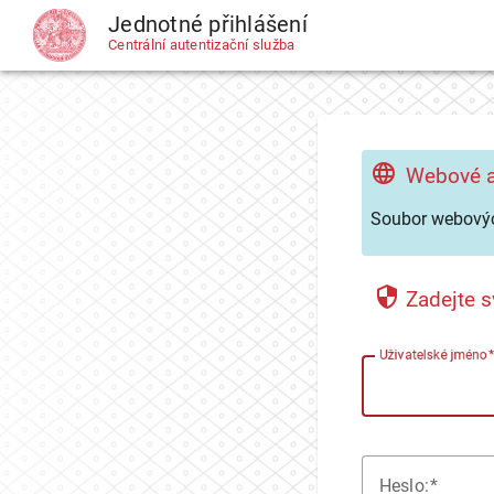
Jednotné přihlášení
CAS
Centrální autentizační služba
Webové a
Soubor webovýc
Zadejte s
U
živatelské jméno
H
eslo: