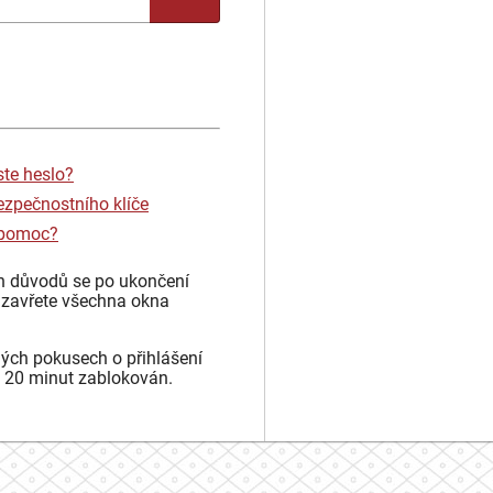
ste heslo?
ezpečnostního klíče
 pomoc?
h důvodů se po ukončení
 zavřete všechna okna
ých pokusech o přihlášení
 20 minut zablokován.