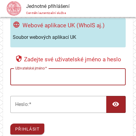
CAS
Jednotné přihlášení
Centrální autentizační služba
Webové aplikace UK (WhoIS aj.)
Soubor webových aplikací UK
Zadejte své uživatelské jméno a heslo
U
živatelské jméno
TOG
H
eslo:
PŘIHLÁSIT