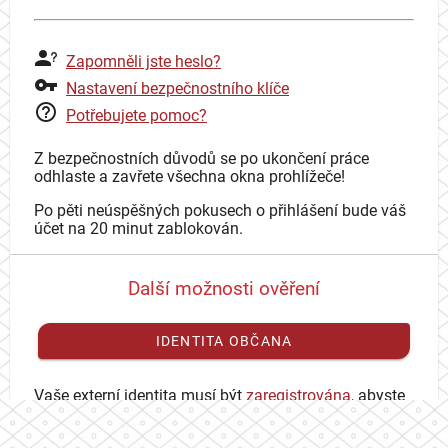
Zapomněli jste heslo?
Nastavení bezpečnostního klíče
Potřebujete pomoc?
Z bezpečnostních důvodů se po ukončení práce
odhlaste a zavřete všechna okna prohlížeče!
Po pěti neúspěšných pokusech o přihlášení bude váš
účet na 20 minut zablokován.
Další možnosti ověření
IDENTITA OBČANA
Vaše externí identita musí být
zaregistrována
, abyste
se mohli přihlásit ke svému CAS účtu.