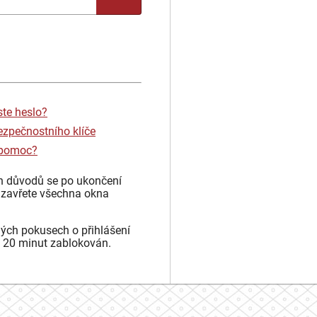
ste heslo?
ezpečnostního klíče
 pomoc?
h důvodů se po ukončení
 zavřete všechna okna
ých pokusech o přihlášení
 20 minut zablokován.