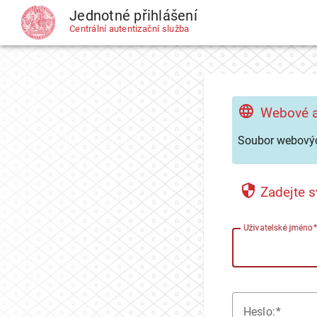
Jednotné přihlášení
CAS
Centrální autentizační služba
Webové a
Soubor webovýc
Zadejte s
U
živatelské jméno
H
eslo: