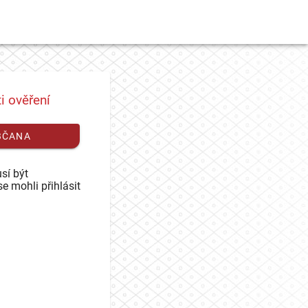
i ověření
BČANA
sí být
se mohli přihlásit