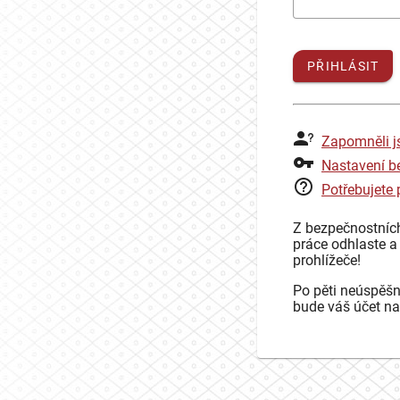
PŘIHLÁSIT
Zapomněli j
Nastavení b
Potřebujete
Z bezpečnostníc
práce odhlaste a
prohlížeče!
Po pěti neúspěšn
bude váš účet na