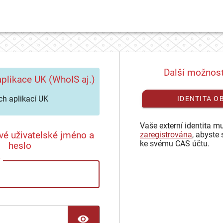
Další možnost
plikace UK (WhoIS aj.)
h aplikací UK
IDENTITA O
Vaše externí identita mu
vé uživatelské jméno a
zaregistrována
, abyste 
ke svému CAS účtu.
heslo
TOGGLE PASSWORD