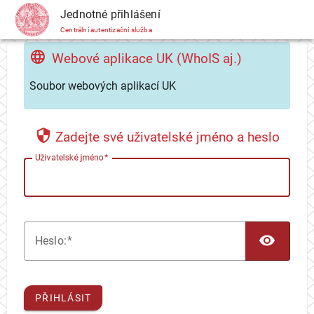
CAS
Jednotné přihlášení
Centrální autentizační služba
Webové aplikace UK (WhoIS aj.)
Soubor webových aplikací UK
Zadejte své uživatelské jméno a heslo
U
živatelské jméno
TOG
H
eslo:
PŘIHLÁSIT