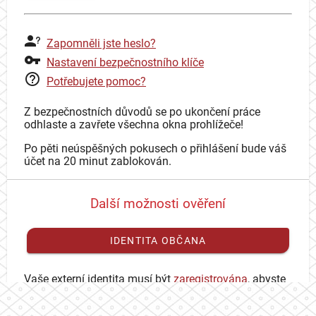
Zapomněli jste heslo?
Nastavení bezpečnostního klíče
Potřebujete pomoc?
Z bezpečnostních důvodů se po ukončení práce
odhlaste a zavřete všechna okna prohlížeče!
Po pěti neúspěšných pokusech o přihlášení bude váš
účet na 20 minut zablokován.
Další možnosti ověření
IDENTITA OBČANA
Vaše externí identita musí být
zaregistrována
, abyste
se mohli přihlásit ke svému CAS účtu.