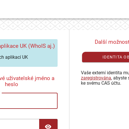
Další možnost
plikace UK (WhoIS aj.)
h aplikací UK
IDENTITA O
Vaše externí identita mu
vé uživatelské jméno a
zaregistrována
, abyste 
ke svému CAS účtu.
heslo
TOGGLE PASSWORD