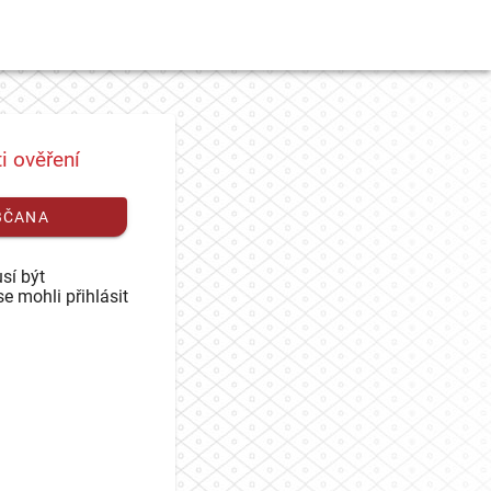
i ověření
BČANA
sí být
se mohli přihlásit