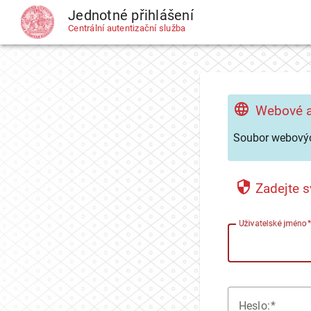
Jednotné přihlášení
CAS
Centrální autentizační služba
Webové a
Soubor webovýc
Zadejte s
U
živatelské jméno
H
eslo: