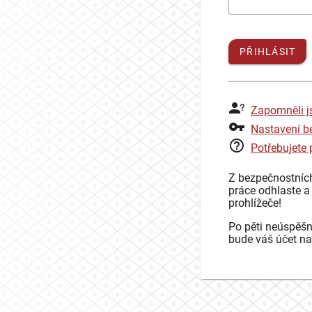
PŘIHLÁSIT
Zapomněli j
Nastavení b
Potřebujete
Z bezpečnostníc
práce odhlaste a
prohlížeče!
Po pěti neúspěšn
bude váš účet na