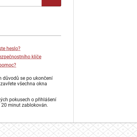
ste heslo?
ezpečnostního klíče
 pomoc?
h důvodů se po ukončení
 zavřete všechna okna
ých pokusech o přihlášení
 20 minut zablokován.