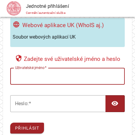
CAS
Jednotné přihlášení
Centrální autentizační služba
Webové aplikace UK (WhoIS aj.)
Soubor webových aplikací UK
Zadejte své uživatelské jméno a heslo
U
živatelské jméno
TOG
H
eslo:
PŘIHLÁSIT