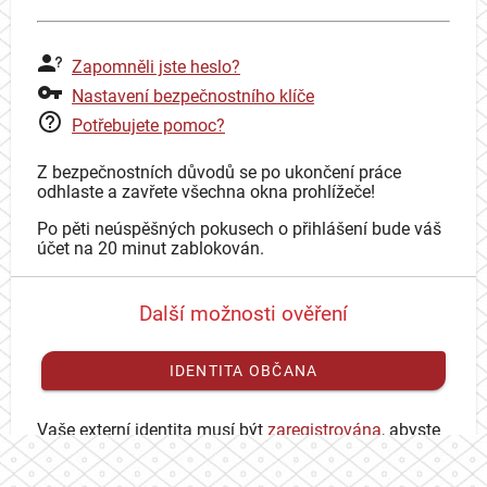
Zapomněli jste heslo?
Nastavení bezpečnostního klíče
Potřebujete pomoc?
Z bezpečnostních důvodů se po ukončení práce
odhlaste a zavřete všechna okna prohlížeče!
Po pěti neúspěšných pokusech o přihlášení bude váš
účet na 20 minut zablokován.
Další možnosti ověření
IDENTITA OBČANA
Vaše externí identita musí být
zaregistrována
, abyste
se mohli přihlásit ke svému CAS účtu.