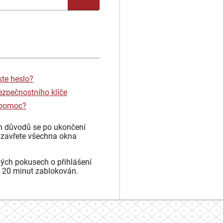
ste heslo?
ezpečnostního klíče
 pomoc?
h důvodů se po ukončení
 zavřete všechna okna
ých pokusech o přihlášení
 20 minut zablokován.