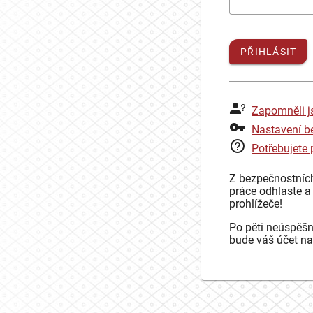
PŘIHLÁSIT
Zapomněli j
Nastavení b
Potřebujete
Z bezpečnostníc
práce odhlaste a
prohlížeče!
Po pěti neúspěšn
bude váš účet na