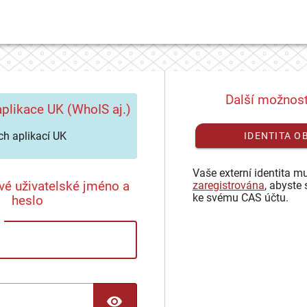
Další možnost
plikace UK (WhoIS aj.)
h aplikací UK
IDENTITA O
Vaše externí identita mu
vé uživatelské jméno a
zaregistrována
, abyste 
ke svému CAS účtu.
heslo
TOGGLE PASSWORD