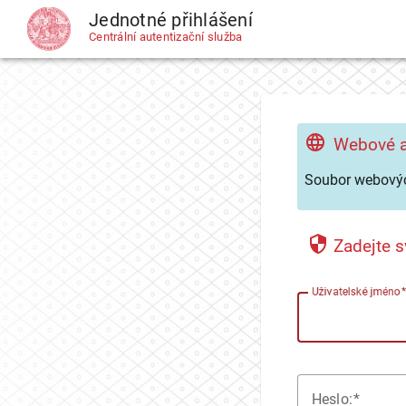
Jednotné přihlášení
CAS
Centrální autentizační služba
Webové a
Soubor webovýc
Zadejte s
U
živatelské jméno
H
eslo: