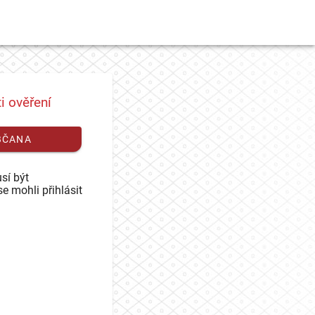
i ověření
BČANA
sí být
se mohli přihlásit