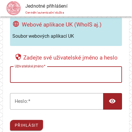
CAS
Jednotné přihlášení
Centrální autentizační služba
Webové aplikace UK (WhoIS aj.)
Soubor webových aplikací UK
Zadejte své uživatelské jméno a heslo
U
živatelské jméno
TOG
H
eslo:
PŘIHLÁSIT