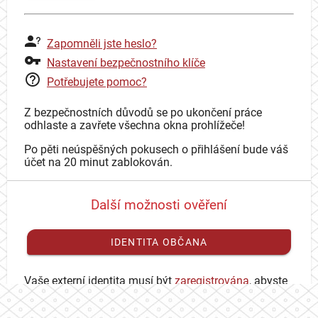
Zapomněli jste heslo?
Nastavení bezpečnostního klíče
Potřebujete pomoc?
Z bezpečnostních důvodů se po ukončení práce
odhlaste a zavřete všechna okna prohlížeče!
Po pěti neúspěšných pokusech o přihlášení bude váš
účet na 20 minut zablokován.
Další možnosti ověření
IDENTITA OBČANA
Vaše externí identita musí být
zaregistrována
, abyste
se mohli přihlásit ke svému CAS účtu.