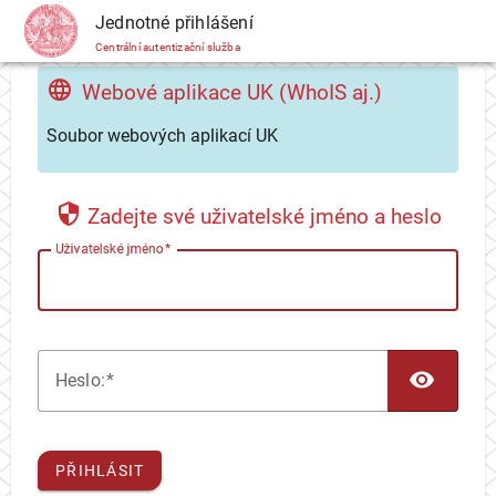
CAS
Jednotné přihlášení
Centrální autentizační služba
Webové aplikace UK (WhoIS aj.)
Soubor webových aplikací UK
Zadejte své uživatelské jméno a heslo
U
živatelské jméno
TOG
H
eslo:
PŘIHLÁSIT