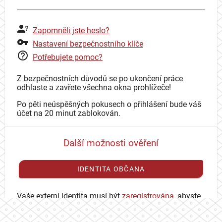
Zapomněli jste heslo?
Nastavení bezpečnostního klíče
Potřebujete pomoc?
Z bezpečnostních důvodů se po ukončení práce
odhlaste a zavřete všechna okna prohlížeče!
Po pěti neúspěšných pokusech o přihlášení bude váš
účet na 20 minut zablokován.
Další možnosti ověření
IDENTITA OBČANA
Vaše externí identita musí být
zaregistrována
, abyste
se mohli přihlásit ke svému CAS účtu.