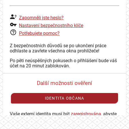
Zapomněli jste heslo?
Nastavení bezpečnostního klíče
Potřebujete pomoc?
Z bezpečnostních důvodů se po ukončení práce
odhlaste a zavřete všechna okna prohlížeče!
Po pěti neúspěšných pokusech o přihlášení bude váš
účet na 20 minut zablokován.
Další možnosti ověření
IDENTITA OBČANA
Vaše externí identita musí být
zaregistrována
, abyste
se mohli přihlásit ke svému CAS účtu.