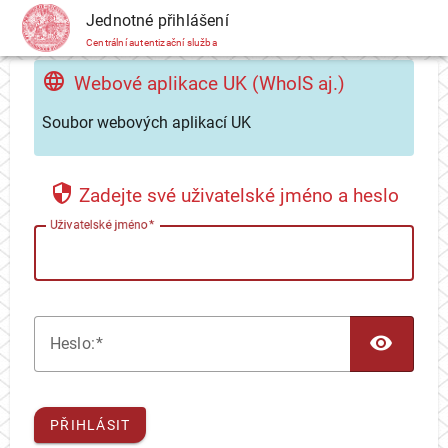
CAS
Jednotné přihlášení
Centrální autentizační služba
Webové aplikace UK (WhoIS aj.)
Soubor webových aplikací UK
Zadejte své uživatelské jméno a heslo
U
živatelské jméno
TOG
H
eslo:
PŘIHLÁSIT