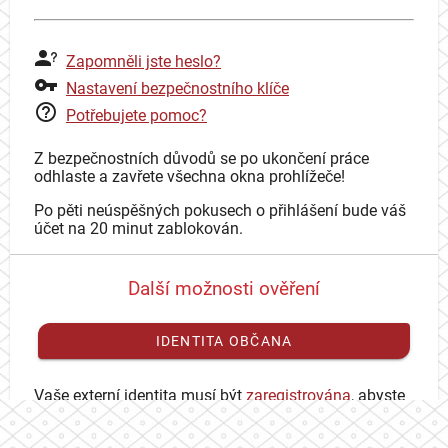
Zapomněli jste heslo?
Nastavení bezpečnostního klíče
Potřebujete pomoc?
Z bezpečnostních důvodů se po ukončení práce
odhlaste a zavřete všechna okna prohlížeče!
Po pěti neúspěšných pokusech o přihlášení bude váš
účet na 20 minut zablokován.
Další možnosti ověření
IDENTITA OBČANA
Vaše externí identita musí být
zaregistrována
, abyste
se mohli přihlásit ke svému CAS účtu.