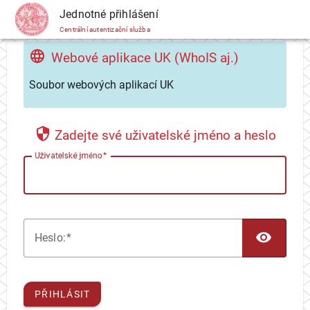
CAS
Jednotné přihlášení
Centrální autentizační služba
Webové aplikace UK (WhoIS aj.)
Soubor webových aplikací UK
Zadejte své uživatelské jméno a heslo
U
živatelské jméno
TOG
H
eslo:
PŘIHLÁSIT