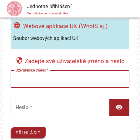
CAS
Jednotné přihlášení
Centrální autentizační služba
Webové aplikace UK (WhoIS aj.)
Soubor webových aplikací UK
Zadejte své uživatelské jméno a heslo
U
živatelské jméno
TOG
H
eslo:
PŘIHLÁSIT