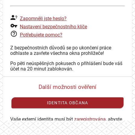
Zapomněli jste heslo?
Nastavení bezpečnostního klíče
Potřebujete pomoc?
Z bezpečnostních důvodů se po ukončení práce
odhlaste a zavřete všechna okna prohlížeče!
Po pěti neúspěšných pokusech o přihlášení bude váš
účet na 20 minut zablokován.
Další možnosti ověření
IDENTITA OBČANA
Vaše externí identita musí být
zaregistrována
, abyste
se mohli přihlásit ke svému CAS účtu.