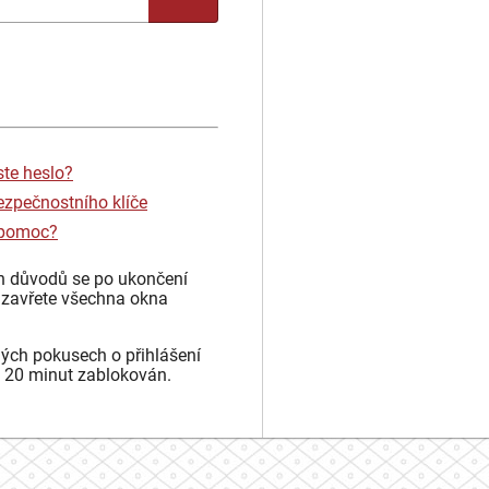
ste heslo?
ezpečnostního klíče
 pomoc?
h důvodů se po ukončení
 zavřete všechna okna
ých pokusech o přihlášení
 20 minut zablokován.