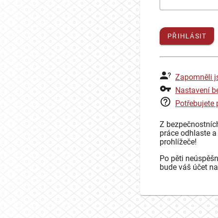
PŘIHLÁSIT
Zapomněli j
Nastavení b
Potřebujete
Z bezpečnostníc
práce odhlaste a
prohlížeče!
Po pěti neúspěšn
bude váš účet na