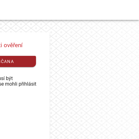
i ověření
BČANA
sí být
se mohli přihlásit