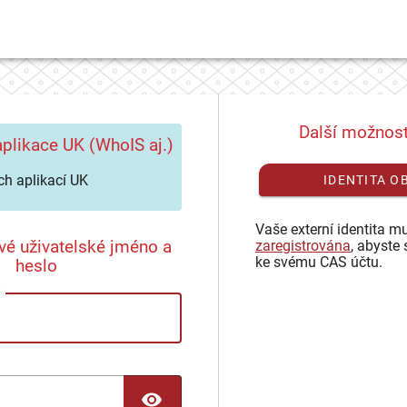
Další možnost
plikace UK (WhoIS aj.)
h aplikací UK
IDENTITA O
Vaše externí identita mu
vé uživatelské jméno a
zaregistrována
, abyste 
ke svému CAS účtu.
heslo
TOGGLE PASSWORD