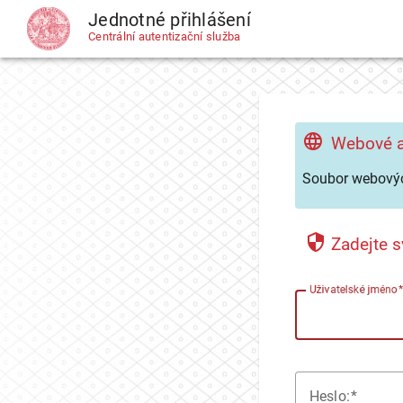
Jednotné přihlášení
CAS
Centrální autentizační služba
Webové a
Soubor webovýc
Zadejte s
U
živatelské jméno
H
eslo: