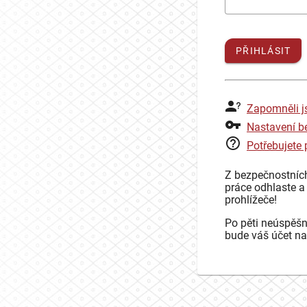
PŘIHLÁSIT
Zapomněli j
Nastavení b
Potřebujete
Z bezpečnostníc
práce odhlaste a
prohlížeče!
Po pěti neúspěšn
bude váš účet na