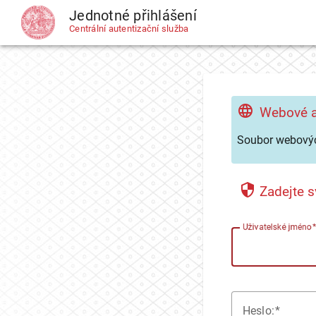
Jednotné přihlášení
CAS
Centrální autentizační služba
Webové a
Soubor webovýc
Zadejte s
U
živatelské jméno
H
eslo: