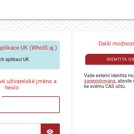
Další možnost
plikace UK (WhoIS aj.)
h aplikací UK
IDENTITA O
Vaše externí identita mu
vé uživatelské jméno a
zaregistrována
, abyste 
ke svému CAS účtu.
heslo
TOGGLE PASSWORD