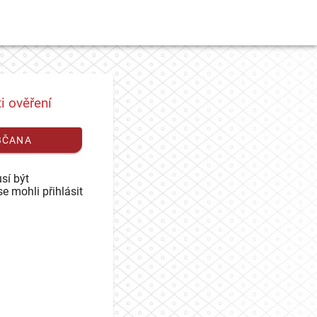
i ověření
BČANA
sí být
se mohli přihlásit