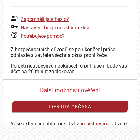
Zapomněli jste heslo?
Nastavení bezpečnostního klíče
Potřebujete pomoc?
Z bezpečnostních důvodů se po ukončení práce
odhlaste a zavřete všechna okna prohlížeče!
Po pěti neúspěšných pokusech o přihlášení bude váš
účet na 20 minut zablokován.
Další možnosti ověření
IDENTITA OBČANA
Vaše externí identita musí být
zaregistrována
, abyste
se mohli přihlásit ke svému CAS účtu.