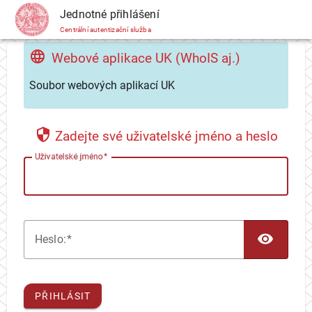
CAS
Jednotné přihlášení
Centrální autentizační služba
Webové aplikace UK (WhoIS aj.)
Soubor webových aplikací UK
Zadejte své uživatelské jméno a heslo
U
živatelské jméno
TOG
H
eslo:
PŘIHLÁSIT