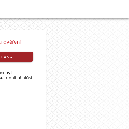
i ověření
BČANA
sí být
se mohli přihlásit