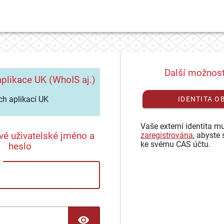
Další možnost
plikace UK (WhoIS aj.)
h aplikací UK
IDENTITA O
Vaše externí identita mu
vé uživatelské jméno a
zaregistrována
, abyste 
ke svému CAS účtu.
heslo
TOGGLE PASSWORD