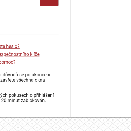
ste heslo?
ezpečnostního klíče
 pomoc?
h důvodů se po ukončení
 zavřete všechna okna
ých pokusech o přihlášení
 20 minut zablokován.