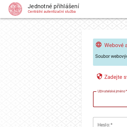
Jednotné přihlášení
CAS
Centrální autentizační služba
Webové a
Soubor webovýc
Zadejte s
U
živatelské jméno
H
eslo: