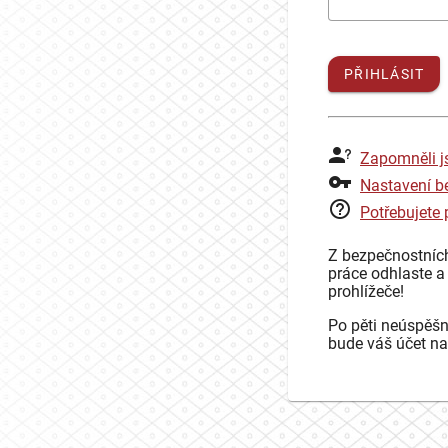
PŘIHLÁSIT
Zapomněli j
Nastavení b
Potřebujete
Z bezpečnostníc
práce odhlaste a
prohlížeče!
Po pěti neúspěšn
bude váš účet na