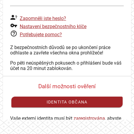
Zapomněli jste heslo?
Nastavení bezpečnostního klíče
Potřebujete pomoc?
Z bezpečnostních důvodů se po ukončení práce
odhlaste a zavřete všechna okna prohlížeče!
Po pěti neúspěšných pokusech o přihlášení bude váš
účet na 20 minut zablokován.
Další možnosti ověření
IDENTITA OBČANA
Vaše externí identita musí být
zaregistrována
, abyste
se mohli přihlásit ke svému CAS účtu.