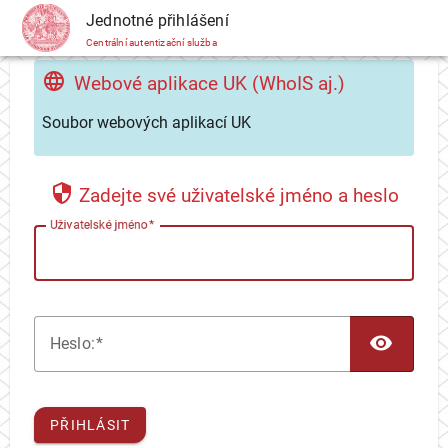
CAS
Jednotné přihlášení
Centrální autentizační služba
Webové aplikace UK (WhoIS aj.)
Soubor webových aplikací UK
Zadejte své uživatelské jméno a heslo
U
živatelské jméno
TOG
H
eslo:
PŘIHLÁSIT