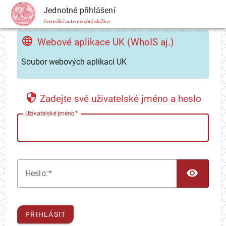
CAS
Jednotné přihlášení
Centrální autentizační služba
Webové aplikace UK (WhoIS aj.)
Soubor webových aplikací UK
Zadejte své uživatelské jméno a heslo
U
živatelské jméno
TOG
H
eslo:
PŘIHLÁSIT