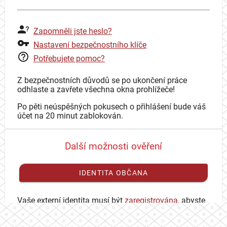
Zapomněli jste heslo?
Nastavení bezpečnostního klíče
Potřebujete pomoc?
Z bezpečnostních důvodů se po ukončení práce
odhlaste a zavřete všechna okna prohlížeče!
Po pěti neúspěšných pokusech o přihlášení bude váš
účet na 20 minut zablokován.
Další možnosti ověření
IDENTITA OBČANA
Vaše externí identita musí být
zaregistrována
, abyste
se mohli přihlásit ke svému CAS účtu.