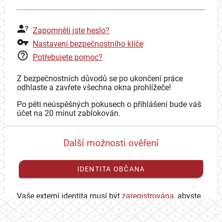
Zapomněli jste heslo?
Nastavení bezpečnostního klíče
Potřebujete pomoc?
Z bezpečnostních důvodů se po ukončení práce
odhlaste a zavřete všechna okna prohlížeče!
Po pěti neúspěšných pokusech o přihlášení bude váš
účet na 20 minut zablokován.
Další možnosti ověření
IDENTITA OBČANA
Vaše externí identita musí být
zaregistrována
, abyste
se mohli přihlásit ke svému CAS účtu.