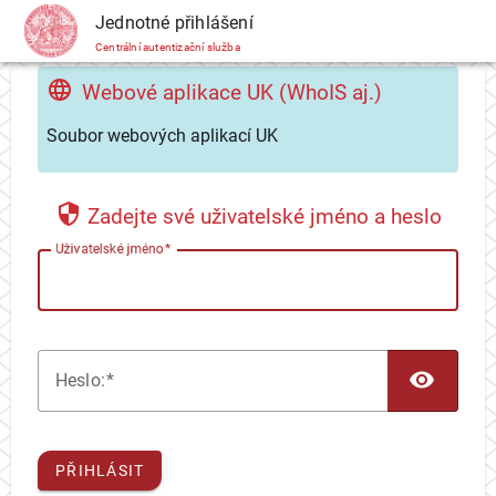
CAS
Jednotné přihlášení
Centrální autentizační služba
Webové aplikace UK (WhoIS aj.)
Soubor webových aplikací UK
Zadejte své uživatelské jméno a heslo
U
živatelské jméno
TOG
H
eslo:
PŘIHLÁSIT