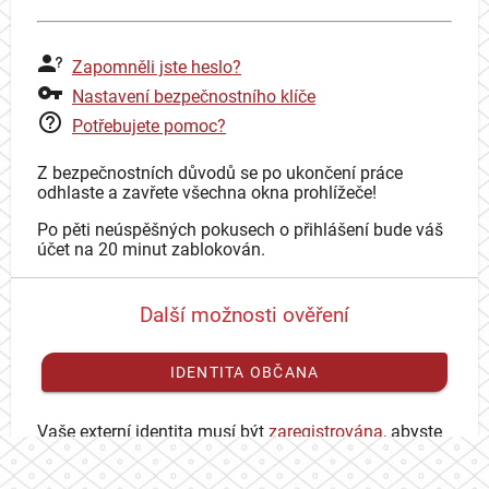
Zapomněli jste heslo?
Nastavení bezpečnostního klíče
Potřebujete pomoc?
Z bezpečnostních důvodů se po ukončení práce
odhlaste a zavřete všechna okna prohlížeče!
Po pěti neúspěšných pokusech o přihlášení bude váš
účet na 20 minut zablokován.
Další možnosti ověření
IDENTITA OBČANA
Vaše externí identita musí být
zaregistrována
, abyste
se mohli přihlásit ke svému CAS účtu.