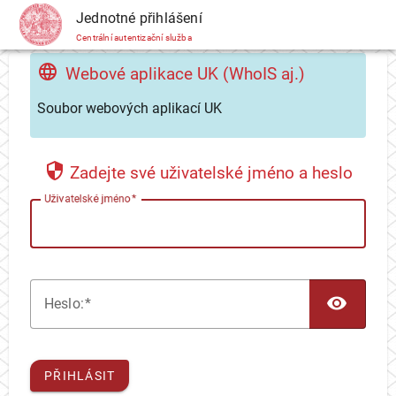
CAS
Jednotné přihlášení
Centrální autentizační služba
Webové aplikace UK (WhoIS aj.)
Soubor webových aplikací UK
Zadejte své uživatelské jméno a heslo
U
živatelské jméno
TOG
H
eslo:
PŘIHLÁSIT