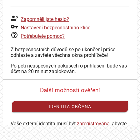
Zapomněli jste heslo?
Nastavení bezpečnostního klíče
Potřebujete pomoc?
Z bezpečnostních důvodů se po ukončení práce
odhlaste a zavřete všechna okna prohlížeče!
Po pěti neúspěšných pokusech o přihlášení bude váš
účet na 20 minut zablokován.
Další možnosti ověření
IDENTITA OBČANA
Vaše externí identita musí být
zaregistrována
, abyste
se mohli přihlásit ke svému CAS účtu.