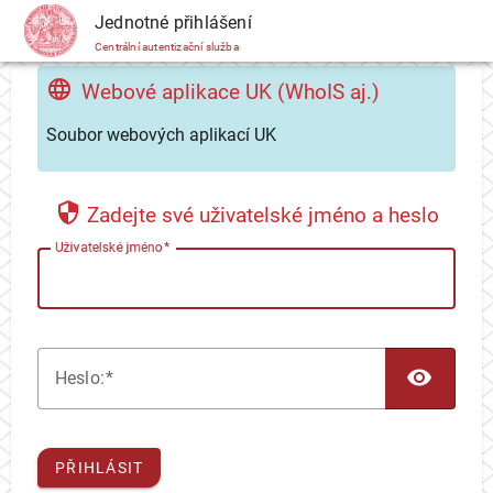
CAS
Jednotné přihlášení
Centrální autentizační služba
Webové aplikace UK (WhoIS aj.)
Soubor webových aplikací UK
Zadejte své uživatelské jméno a heslo
U
živatelské jméno
TOG
H
eslo:
PŘIHLÁSIT