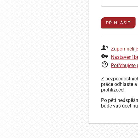
PŘIHLÁSIT
Zapomněli j
Nastavení b
Potřebujete
Z bezpečnostníc
práce odhlaste a
prohlížeče!
Po pěti neúspěšn
bude váš účet na