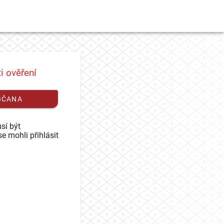
i ověření
BČANA
sí být
se mohli přihlásit