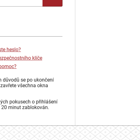
ste heslo?
ezpečnostního klíče
 pomoc?
h důvodů se po ukončení
 zavřete všechna okna
ých pokusech o přihlášení
 20 minut zablokován.