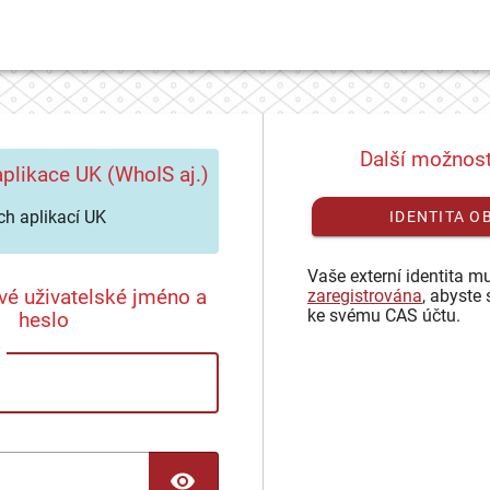
Další možnost
plikace UK (WhoIS aj.)
h aplikací UK
IDENTITA O
Vaše externí identita mu
vé uživatelské jméno a
zaregistrována
, abyste 
ke svému CAS účtu.
heslo
TOGGLE PASSWORD