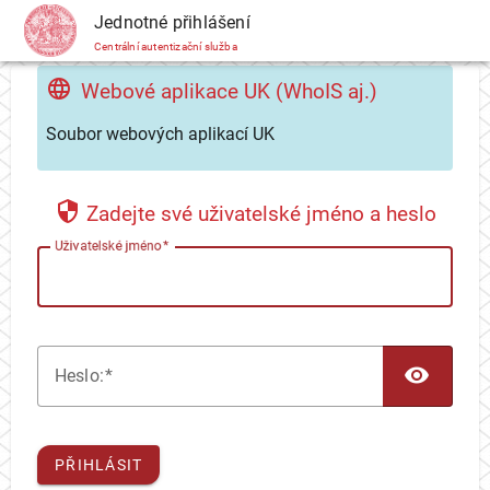
CAS
Jednotné přihlášení
Centrální autentizační služba
Webové aplikace UK (WhoIS aj.)
Soubor webových aplikací UK
Zadejte své uživatelské jméno a heslo
U
živatelské jméno
TOG
H
eslo:
PŘIHLÁSIT