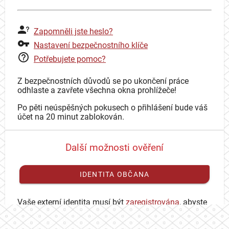
Zapomněli jste heslo?
Nastavení bezpečnostního klíče
Potřebujete pomoc?
Z bezpečnostních důvodů se po ukončení práce
odhlaste a zavřete všechna okna prohlížeče!
Po pěti neúspěšných pokusech o přihlášení bude váš
účet na 20 minut zablokován.
Další možnosti ověření
IDENTITA OBČANA
Vaše externí identita musí být
zaregistrována
, abyste
se mohli přihlásit ke svému CAS účtu.