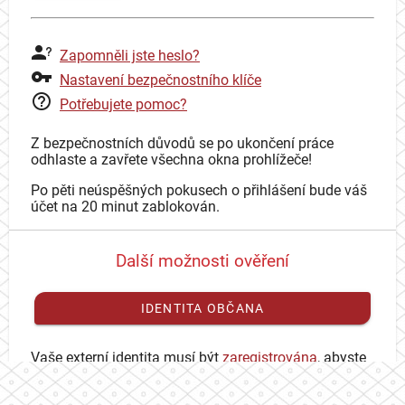
Zapomněli jste heslo?
Nastavení bezpečnostního klíče
Potřebujete pomoc?
Z bezpečnostních důvodů se po ukončení práce
odhlaste a zavřete všechna okna prohlížeče!
Po pěti neúspěšných pokusech o přihlášení bude váš
účet na 20 minut zablokován.
Další možnosti ověření
IDENTITA OBČANA
Vaše externí identita musí být
zaregistrována
, abyste
se mohli přihlásit ke svému CAS účtu.