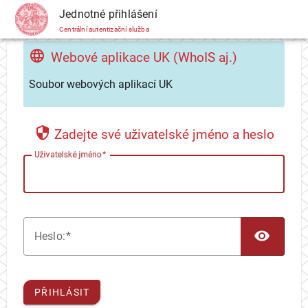
CAS
Jednotné přihlášení
Centrální autentizační služba
Webové aplikace UK (WhoIS aj.)
Soubor webových aplikací UK
Zadejte své uživatelské jméno a heslo
U
živatelské jméno
TOG
H
eslo:
PŘIHLÁSIT