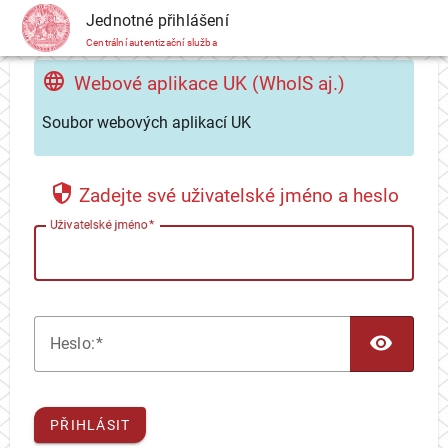
CAS
Jednotné přihlášení
Centrální autentizační služba
Webové aplikace UK (WhoIS aj.)
Soubor webových aplikací UK
Zadejte své uživatelské jméno a heslo
U
živatelské jméno
TOG
H
eslo:
PŘIHLÁSIT