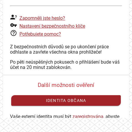
Zapomněli jste heslo?
Nastavení bezpečnostního klíče
Potřebujete pomoc?
Z bezpečnostních důvodů se po ukončení práce
odhlaste a zavřete všechna okna prohlížeče!
Po pěti neúspěšných pokusech o přihlášení bude váš
účet na 20 minut zablokován.
Další možnosti ověření
IDENTITA OBČANA
Vaše externí identita musí být
zaregistrována
, abyste
se mohli přihlásit ke svému CAS účtu.