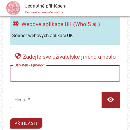
CAS
Jednotné přihlášení
Centrální autentizační služba
Webové aplikace UK (WhoIS aj.)
Soubor webových aplikací UK
Zadejte své uživatelské jméno a heslo
U
živatelské jméno
TOG
H
eslo:
PŘIHLÁSIT