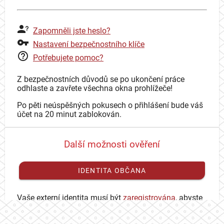
Zapomněli jste heslo?
Nastavení bezpečnostního klíče
Potřebujete pomoc?
Z bezpečnostních důvodů se po ukončení práce
odhlaste a zavřete všechna okna prohlížeče!
Po pěti neúspěšných pokusech o přihlášení bude váš
účet na 20 minut zablokován.
Další možnosti ověření
IDENTITA OBČANA
Vaše externí identita musí být
zaregistrována
, abyste
se mohli přihlásit ke svému CAS účtu.