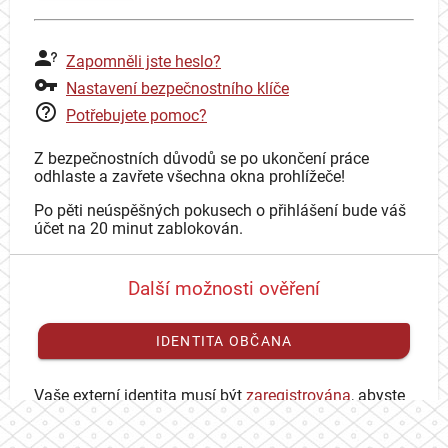
Zapomněli jste heslo?
Nastavení bezpečnostního klíče
Potřebujete pomoc?
Z bezpečnostních důvodů se po ukončení práce
odhlaste a zavřete všechna okna prohlížeče!
Po pěti neúspěšných pokusech o přihlášení bude váš
účet na 20 minut zablokován.
Další možnosti ověření
IDENTITA OBČANA
Vaše externí identita musí být
zaregistrována
, abyste
se mohli přihlásit ke svému CAS účtu.