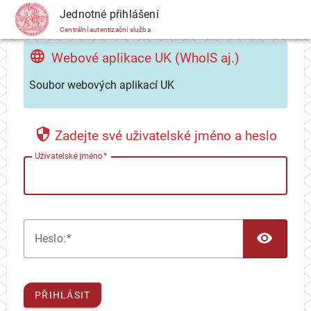
CAS
Jednotné přihlášení
Centrální autentizační služba
Webové aplikace UK (WhoIS aj.)
Soubor webových aplikací UK
Zadejte své uživatelské jméno a heslo
U
živatelské jméno
TOG
H
eslo:
PŘIHLÁSIT