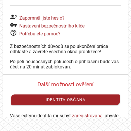
Zapomněli jste heslo?
Nastavení bezpečnostního klíče
Potřebujete pomoc?
Z bezpečnostních důvodů se po ukončení práce
odhlaste a zavřete všechna okna prohlížeče!
Po pěti neúspěšných pokusech o přihlášení bude váš
účet na 20 minut zablokován.
Další možnosti ověření
IDENTITA OBČANA
Vaše externí identita musí být
zaregistrována
, abyste
se mohli přihlásit ke svému CAS účtu.