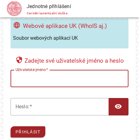
CAS
Jednotné přihlášení
Centrální autentizační služba
Webové aplikace UK (WhoIS aj.)
Soubor webových aplikací UK
Zadejte své uživatelské jméno a heslo
U
živatelské jméno
TOG
H
eslo:
PŘIHLÁSIT