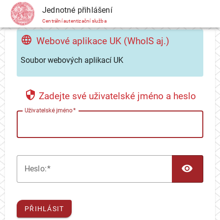
CAS
Jednotné přihlášení
Centrální autentizační služba
Webové aplikace UK (WhoIS aj.)
Soubor webových aplikací UK
Zadejte své uživatelské jméno a heslo
U
živatelské jméno
TOG
H
eslo:
PŘIHLÁSIT