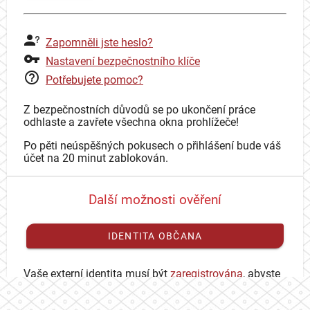
Zapomněli jste heslo?
Nastavení bezpečnostního klíče
Potřebujete pomoc?
Z bezpečnostních důvodů se po ukončení práce
odhlaste a zavřete všechna okna prohlížeče!
Po pěti neúspěšných pokusech o přihlášení bude váš
účet na 20 minut zablokován.
Další možnosti ověření
IDENTITA OBČANA
Vaše externí identita musí být
zaregistrována
, abyste
se mohli přihlásit ke svému CAS účtu.