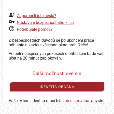
Zapomněli jste heslo?
Nastavení bezpečnostního klíče
Potřebujete pomoc?
Z bezpečnostních důvodů se po ukončení práce
odhlaste a zavřete všechna okna prohlížeče!
Po pěti neúspěšných pokusech o přihlášení bude váš
účet na 20 minut zablokován.
Další možnosti ověření
IDENTITA OBČANA
Vaše externí identita musí být
zaregistrována
, abyste
se mohli přihlásit ke svému CAS účtu.