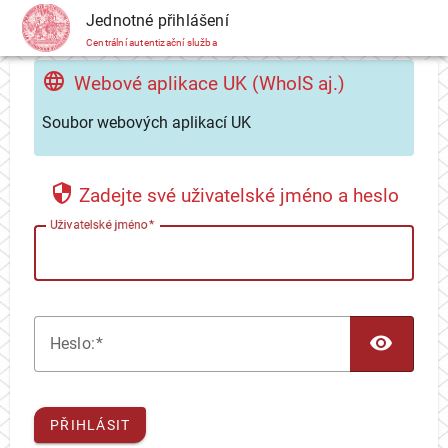
CAS
Jednotné přihlášení
Centrální autentizační služba
Webové aplikace UK (WhoIS aj.)
Soubor webových aplikací UK
Zadejte své uživatelské jméno a heslo
U
živatelské jméno
TOG
H
eslo:
PŘIHLÁSIT