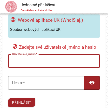
CAS
Jednotné přihlášení
Centrální autentizační služba
Webové aplikace UK (WhoIS aj.)
Soubor webových aplikací UK
Zadejte své uživatelské jméno a heslo
U
živatelské jméno
TOG
H
eslo:
PŘIHLÁSIT