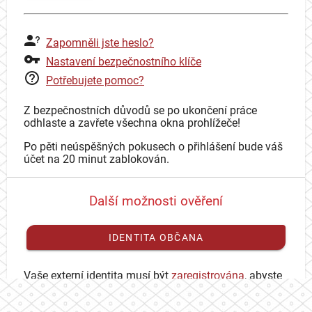
Zapomněli jste heslo?
Nastavení bezpečnostního klíče
Potřebujete pomoc?
Z bezpečnostních důvodů se po ukončení práce
odhlaste a zavřete všechna okna prohlížeče!
Po pěti neúspěšných pokusech o přihlášení bude váš
účet na 20 minut zablokován.
Další možnosti ověření
IDENTITA OBČANA
Vaše externí identita musí být
zaregistrována
, abyste
se mohli přihlásit ke svému CAS účtu.