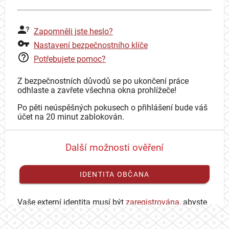
Zapomněli jste heslo?
Nastavení bezpečnostního klíče
Potřebujete pomoc?
Z bezpečnostních důvodů se po ukončení práce
odhlaste a zavřete všechna okna prohlížeče!
Po pěti neúspěšných pokusech o přihlášení bude váš
účet na 20 minut zablokován.
Další možnosti ověření
IDENTITA OBČANA
Vaše externí identita musí být
zaregistrována
, abyste
se mohli přihlásit ke svému CAS účtu.