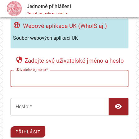
CAS
Jednotné přihlášení
Centrální autentizační služba
Webové aplikace UK (WhoIS aj.)
Soubor webových aplikací UK
Zadejte své uživatelské jméno a heslo
U
živatelské jméno
TOG
H
eslo:
PŘIHLÁSIT