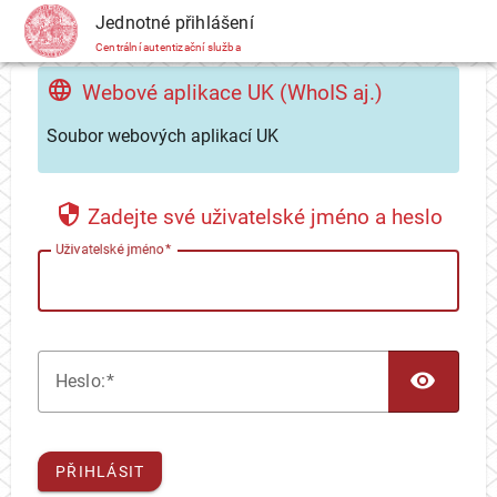
CAS
Jednotné přihlášení
Centrální autentizační služba
Webové aplikace UK (WhoIS aj.)
Soubor webových aplikací UK
Zadejte své uživatelské jméno a heslo
U
živatelské jméno
TOG
H
eslo:
PŘIHLÁSIT