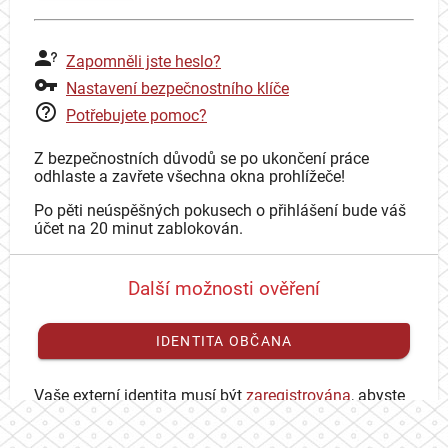
Zapomněli jste heslo?
Nastavení bezpečnostního klíče
Potřebujete pomoc?
Z bezpečnostních důvodů se po ukončení práce
odhlaste a zavřete všechna okna prohlížeče!
Po pěti neúspěšných pokusech o přihlášení bude váš
účet na 20 minut zablokován.
Další možnosti ověření
IDENTITA OBČANA
Vaše externí identita musí být
zaregistrována
, abyste
se mohli přihlásit ke svému CAS účtu.