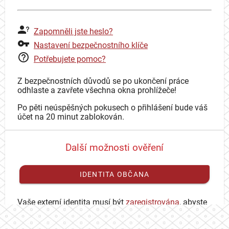
Zapomněli jste heslo?
Nastavení bezpečnostního klíče
Potřebujete pomoc?
Z bezpečnostních důvodů se po ukončení práce
odhlaste a zavřete všechna okna prohlížeče!
Po pěti neúspěšných pokusech o přihlášení bude váš
účet na 20 minut zablokován.
Další možnosti ověření
IDENTITA OBČANA
Vaše externí identita musí být
zaregistrována
, abyste
se mohli přihlásit ke svému CAS účtu.