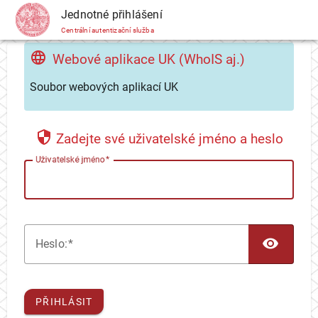
CAS
Jednotné přihlášení
Centrální autentizační služba
Webové aplikace UK (WhoIS aj.)
Soubor webových aplikací UK
Zadejte své uživatelské jméno a heslo
U
živatelské jméno
TOG
H
eslo:
PŘIHLÁSIT