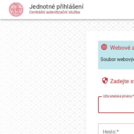
Jednotné přihlášení
CAS
Centrální autentizační služba
Webové a
Soubor webovýc
Zadejte s
U
živatelské jméno
H
eslo: