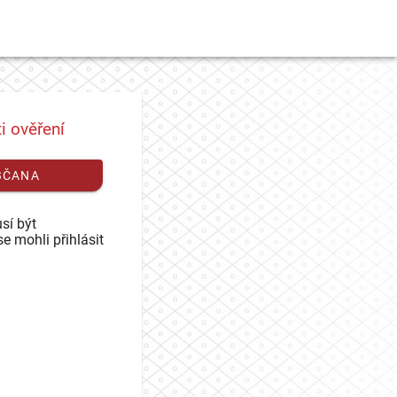
i ověření
BČANA
sí být
se mohli přihlásit