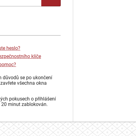
ste heslo?
ezpečnostního klíče
 pomoc?
h důvodů se po ukončení
 zavřete všechna okna
ých pokusech o přihlášení
 20 minut zablokován.