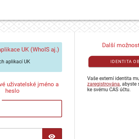
Další možnost
plikace UK (WhoIS aj.)
h aplikací UK
IDENTITA O
Vaše externí identita mu
vé uživatelské jméno a
zaregistrována
, abyste 
ke svému CAS účtu.
heslo
TOGGLE PASSWORD