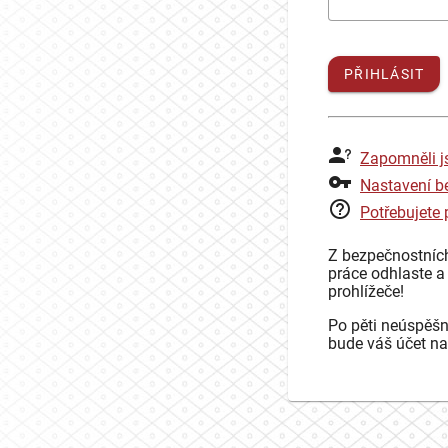
PŘIHLÁSIT
Zapomněli j
Nastavení b
Potřebujete
Z bezpečnostníc
práce odhlaste a
prohlížeče!
Po pěti neúspěšn
bude váš účet na