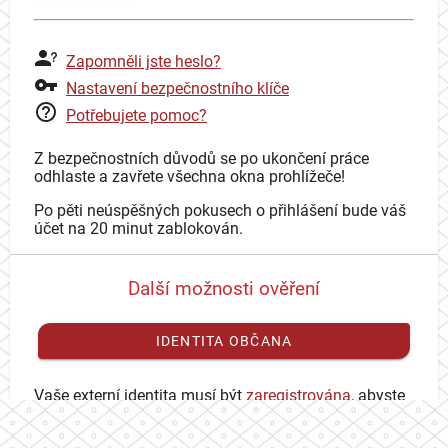
Zapomněli jste heslo?
Nastavení bezpečnostního klíče
Potřebujete pomoc?
Z bezpečnostních důvodů se po ukončení práce
odhlaste a zavřete všechna okna prohlížeče!
Po pěti neúspěšných pokusech o přihlášení bude váš
účet na 20 minut zablokován.
Další možnosti ověření
IDENTITA OBČANA
Vaše externí identita musí být
zaregistrována
, abyste
se mohli přihlásit ke svému CAS účtu.