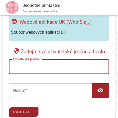
CAS
Jednotné přihlášení
Centrální autentizační služba
Webové aplikace UK (WhoIS aj.)
Soubor webových aplikací UK
Zadejte své uživatelské jméno a heslo
U
živatelské jméno
TOG
H
eslo:
PŘIHLÁSIT