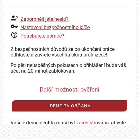
Zapomněli jste heslo?
Nastavení bezpečnostního klíče
Potřebujete pomoc?
Z bezpečnostních důvodů se po ukončení práce
odhlaste a zavřete všechna okna prohlížeče!
Po pěti neúspěšných pokusech o přihlášení bude váš
účet na 20 minut zablokován.
Další možnosti ověření
IDENTITA OBČANA
Vaše externí identita musí být
zaregistrována
, abyste
se mohli přihlásit ke svému CAS účtu.