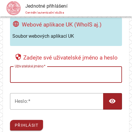
CAS
Jednotné přihlášení
Centrální autentizační služba
Webové aplikace UK (WhoIS aj.)
Soubor webových aplikací UK
Zadejte své uživatelské jméno a heslo
U
živatelské jméno
TOG
H
eslo:
PŘIHLÁSIT