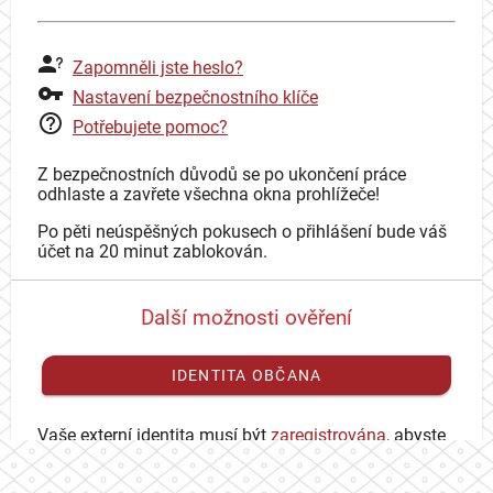
Zapomněli jste heslo?
Nastavení bezpečnostního klíče
Potřebujete pomoc?
Z bezpečnostních důvodů se po ukončení práce
odhlaste a zavřete všechna okna prohlížeče!
Po pěti neúspěšných pokusech o přihlášení bude váš
účet na 20 minut zablokován.
Další možnosti ověření
IDENTITA OBČANA
Vaše externí identita musí být
zaregistrována
, abyste
se mohli přihlásit ke svému CAS účtu.