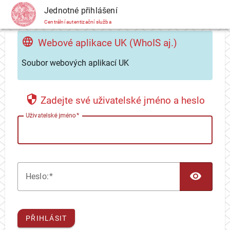
CAS
Jednotné přihlášení
Centrální autentizační služba
Webové aplikace UK (WhoIS aj.)
Soubor webových aplikací UK
Zadejte své uživatelské jméno a heslo
U
živatelské jméno
TOG
H
eslo:
PŘIHLÁSIT