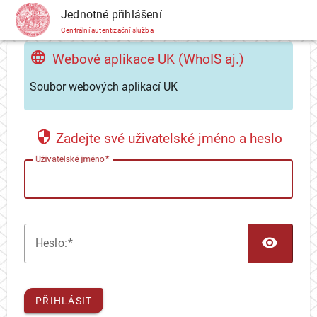
CAS
Jednotné přihlášení
Centrální autentizační služba
Webové aplikace UK (WhoIS aj.)
Soubor webových aplikací UK
Zadejte své uživatelské jméno a heslo
U
živatelské jméno
TOG
H
eslo:
PŘIHLÁSIT