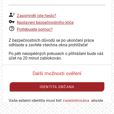
Zapomněli jste heslo?
Nastavení bezpečnostního klíče
Potřebujete pomoc?
Z bezpečnostních důvodů se po ukončení práce
odhlaste a zavřete všechna okna prohlížeče!
Po pěti neúspěšných pokusech o přihlášení bude váš
účet na 20 minut zablokován.
Další možnosti ověření
IDENTITA OBČANA
Vaše externí identita musí být
zaregistrována
, abyste
se mohli přihlásit ke svému CAS účtu.