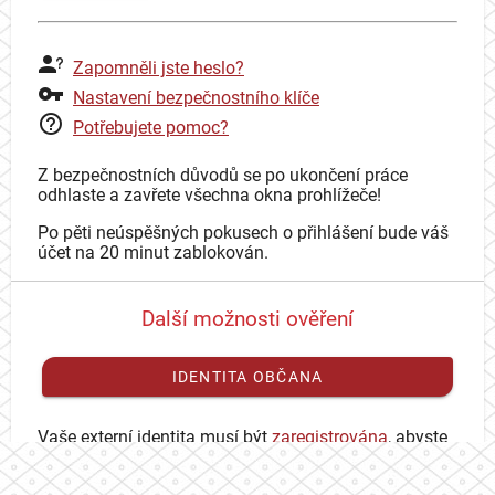
Zapomněli jste heslo?
Nastavení bezpečnostního klíče
Potřebujete pomoc?
Z bezpečnostních důvodů se po ukončení práce
odhlaste a zavřete všechna okna prohlížeče!
Po pěti neúspěšných pokusech o přihlášení bude váš
účet na 20 minut zablokován.
Další možnosti ověření
IDENTITA OBČANA
Vaše externí identita musí být
zaregistrována
, abyste
se mohli přihlásit ke svému CAS účtu.