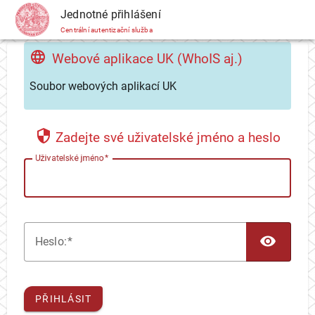
CAS
Jednotné přihlášení
Centrální autentizační služba
Webové aplikace UK (WhoIS aj.)
Soubor webových aplikací UK
Zadejte své uživatelské jméno a heslo
U
živatelské jméno
TOG
H
eslo:
PŘIHLÁSIT