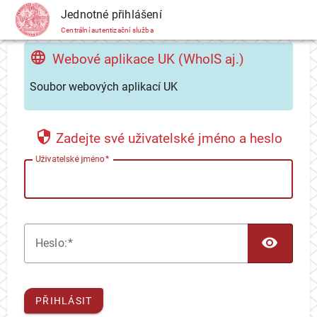
CAS
Jednotné přihlášení
Centrální autentizační služba
Webové aplikace UK (WhoIS aj.)
Soubor webových aplikací UK
Zadejte své uživatelské jméno a heslo
U
živatelské jméno
TOG
H
eslo:
PŘIHLÁSIT