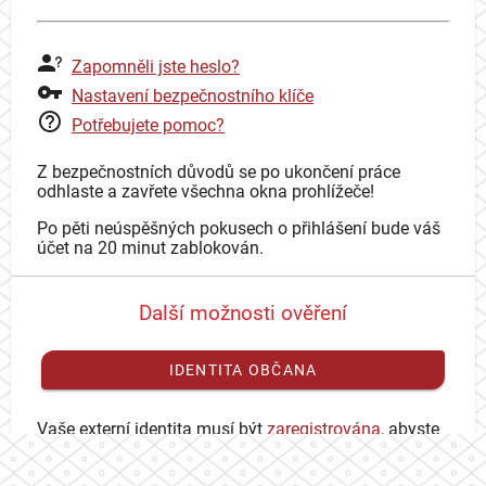
Zapomněli jste heslo?
Nastavení bezpečnostního klíče
Potřebujete pomoc?
Z bezpečnostních důvodů se po ukončení práce
odhlaste a zavřete všechna okna prohlížeče!
Po pěti neúspěšných pokusech o přihlášení bude váš
účet na 20 minut zablokován.
Další možnosti ověření
IDENTITA OBČANA
Vaše externí identita musí být
zaregistrována
, abyste
se mohli přihlásit ke svému CAS účtu.