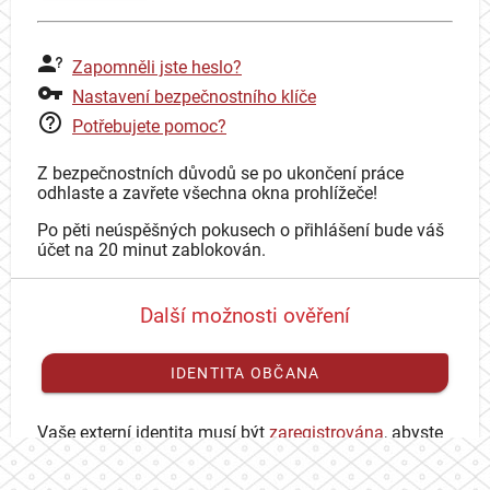
Zapomněli jste heslo?
Nastavení bezpečnostního klíče
Potřebujete pomoc?
Z bezpečnostních důvodů se po ukončení práce
odhlaste a zavřete všechna okna prohlížeče!
Po pěti neúspěšných pokusech o přihlášení bude váš
účet na 20 minut zablokován.
Další možnosti ověření
IDENTITA OBČANA
Vaše externí identita musí být
zaregistrována
, abyste
se mohli přihlásit ke svému CAS účtu.