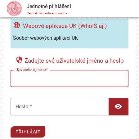
CAS
Jednotné přihlášení
Centrální autentizační služba
Webové aplikace UK (WhoIS aj.)
Soubor webových aplikací UK
Zadejte své uživatelské jméno a heslo
U
živatelské jméno
TOG
H
eslo:
PŘIHLÁSIT