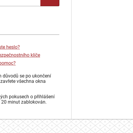
ste heslo?
ezpečnostního klíče
 pomoc?
h důvodů se po ukončení
 zavřete všechna okna
ých pokusech o přihlášení
 20 minut zablokován.