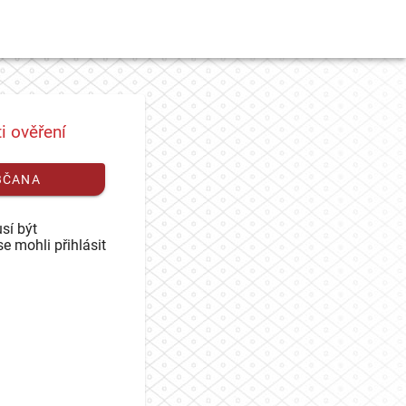
i ověření
BČANA
sí být
se mohli přihlásit