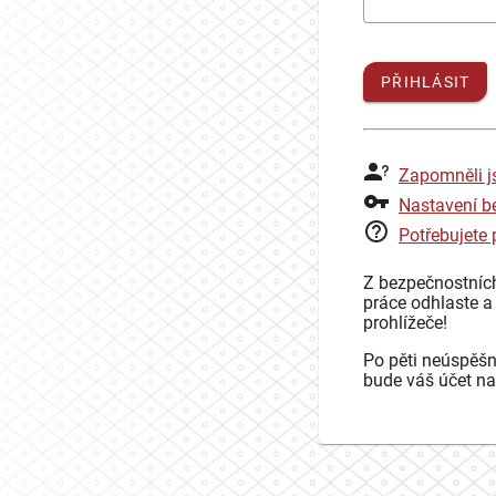
PŘIHLÁSIT
Zapomněli j
Nastavení b
Potřebujete
Z bezpečnostníc
práce odhlaste a
prohlížeče!
Po pěti neúspěšn
bude váš účet na