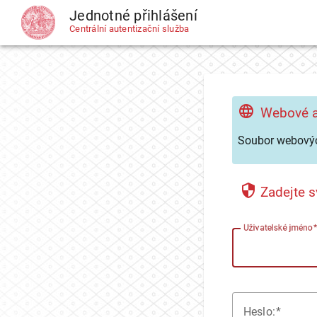
Jednotné přihlášení
CAS
Centrální autentizační služba
Webové a
Soubor webovýc
Zadejte s
U
živatelské jméno
H
eslo: