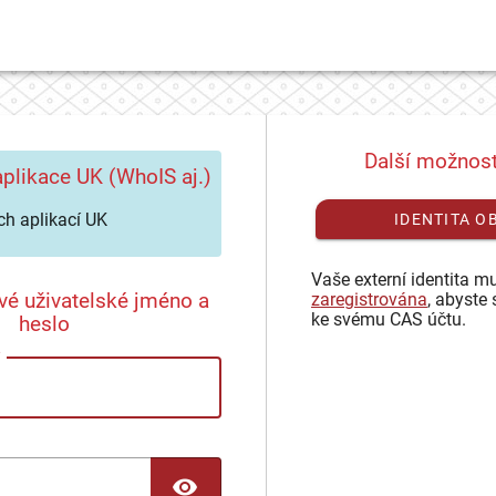
Další možnost
plikace UK (WhoIS aj.)
h aplikací UK
IDENTITA O
Vaše externí identita mu
vé uživatelské jméno a
zaregistrována
, abyste 
ke svému CAS účtu.
heslo
TOGGLE PASSWORD