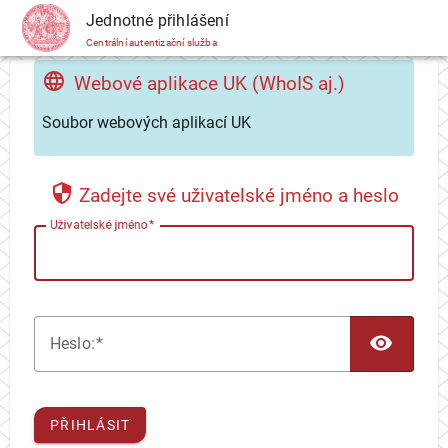
CAS
Jednotné přihlášení
Centrální autentizační služba
Webové aplikace UK (WhoIS aj.)
Soubor webových aplikací UK
Zadejte své uživatelské jméno a heslo
U
živatelské jméno
TOG
H
eslo:
PŘIHLÁSIT