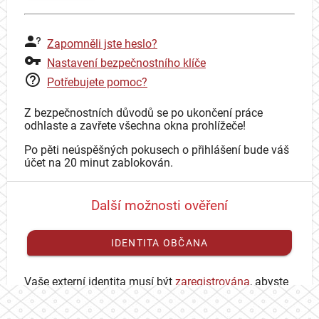
Zapomněli jste heslo?
Nastavení bezpečnostního klíče
Potřebujete pomoc?
Z bezpečnostních důvodů se po ukončení práce
odhlaste a zavřete všechna okna prohlížeče!
Po pěti neúspěšných pokusech o přihlášení bude váš
účet na 20 minut zablokován.
Další možnosti ověření
IDENTITA OBČANA
Vaše externí identita musí být
zaregistrována
, abyste
se mohli přihlásit ke svému CAS účtu.