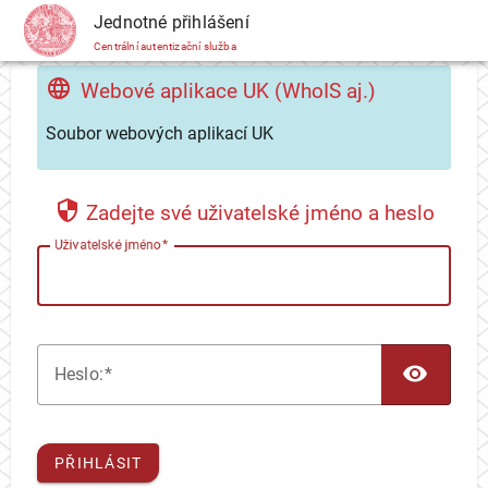
CAS
Jednotné přihlášení
Centrální autentizační služba
Webové aplikace UK (WhoIS aj.)
Soubor webových aplikací UK
Zadejte své uživatelské jméno a heslo
U
živatelské jméno
TOG
H
eslo:
PŘIHLÁSIT