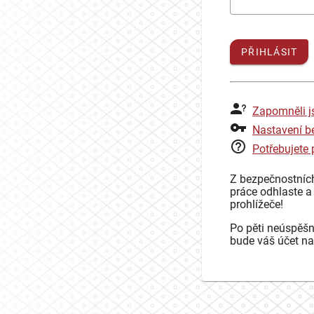
PŘIHLÁSIT
Zapomněli j
Nastavení b
Potřebujete
Z bezpečnostníc
práce odhlaste a
prohlížeče!
Po pěti neúspěšn
bude váš účet na