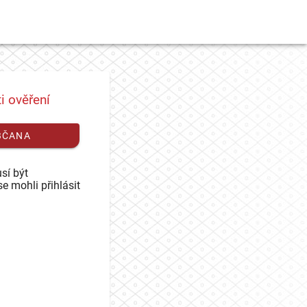
i ověření
BČANA
sí být
se mohli přihlásit