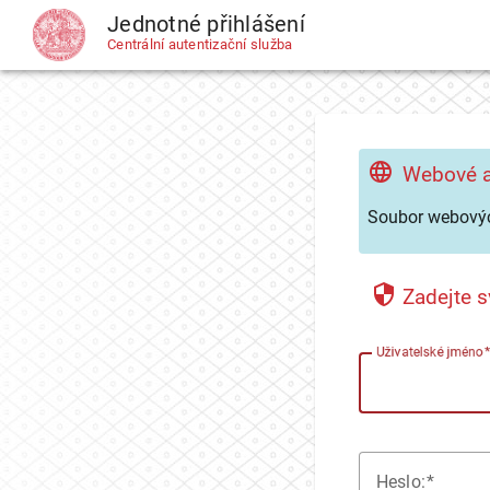
Jednotné přihlášení
CAS
Centrální autentizační služba
Webové a
Soubor webovýc
Zadejte s
U
živatelské jméno
H
eslo: