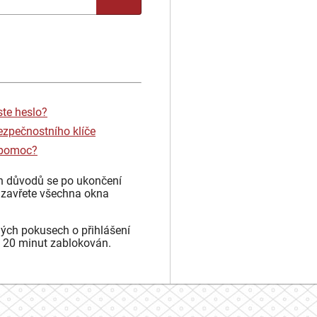
ste heslo?
ezpečnostního klíče
 pomoc?
h důvodů se po ukončení
 zavřete všechna okna
ých pokusech o přihlášení
 20 minut zablokován.