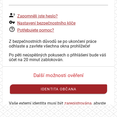
Zapomněli jste heslo?
Nastavení bezpečnostního klíče
Potřebujete pomoc?
Z bezpečnostních důvodů se po ukončení práce
odhlaste a zavřete všechna okna prohlížeče!
Po pěti neúspěšných pokusech o přihlášení bude váš
účet na 20 minut zablokován.
Další možnosti ověření
IDENTITA OBČANA
Vaše externí identita musí být
zaregistrována
, abyste
se mohli přihlásit ke svému CAS účtu.