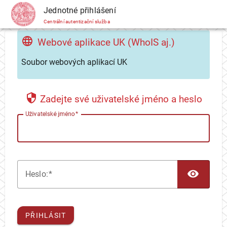
CAS
Jednotné přihlášení
Centrální autentizační služba
Webové aplikace UK (WhoIS aj.)
Soubor webových aplikací UK
Zadejte své uživatelské jméno a heslo
U
živatelské jméno
TOG
H
eslo:
PŘIHLÁSIT