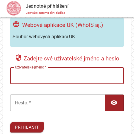
CAS
Jednotné přihlášení
Centrální autentizační služba
Webové aplikace UK (WhoIS aj.)
Soubor webových aplikací UK
Zadejte své uživatelské jméno a heslo
U
živatelské jméno
TOG
H
eslo:
PŘIHLÁSIT