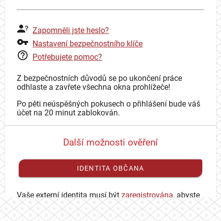
Zapomněli jste heslo?
Nastavení bezpečnostního klíče
Potřebujete pomoc?
Z bezpečnostních důvodů se po ukončení práce
odhlaste a zavřete všechna okna prohlížeče!
Po pěti neúspěšných pokusech o přihlášení bude váš
účet na 20 minut zablokován.
Další možnosti ověření
IDENTITA OBČANA
Vaše externí identita musí být
zaregistrována
, abyste
se mohli přihlásit ke svému CAS účtu.